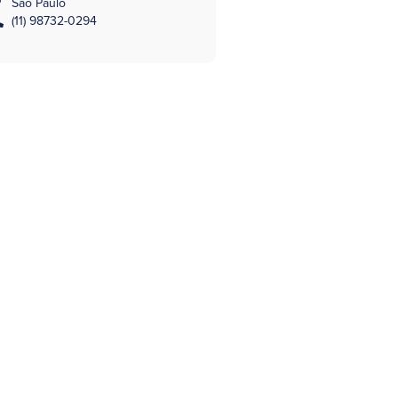
São Paulo
(11) 98732-0294