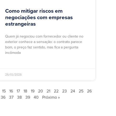
Como mitigar riscos em
negociações com empresas
estrangeiras
Quem já negociou com fornecedor ou cliente no
exterior conhece a sensação: o contrato parece
bom, o preço faz sentido, mas fica a pergunta
incômoda
26/01/2026
15
16
17
18
19
20
21
22
23
24
25
26
36
37
38
39
40
Próximo »