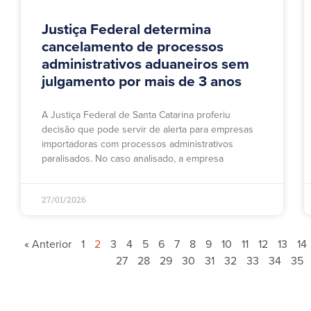
Justiça Federal determina
cancelamento de processos
administrativos aduaneiros sem
julgamento por mais de 3 anos
A Justiça Federal de Santa Catarina proferiu
decisão que pode servir de alerta para empresas
importadoras com processos administrativos
paralisados. No caso analisado, a empresa
27/01/2026
« Anterior
1
2
3
4
5
6
7
8
9
10
11
12
13
14
27
28
29
30
31
32
33
34
35