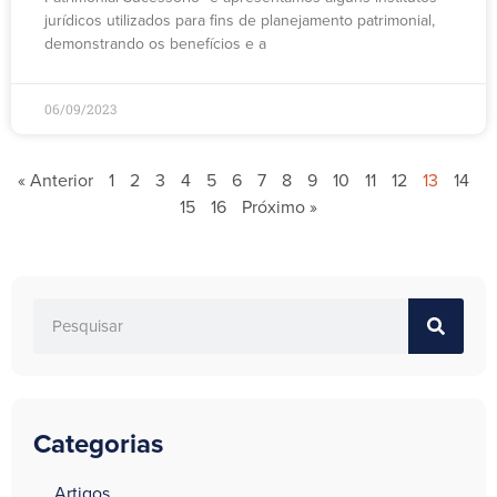
jurídicos utilizados para fins de planejamento patrimonial,
demonstrando os benefícios e a
06/09/2023
« Anterior
1
2
3
4
5
6
7
8
9
10
11
12
13
14
15
16
Próximo »
Categorias
a
Artigos