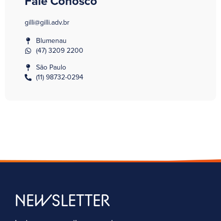
Fale Conosco
gilli@gilli.adv.br
Blumenau
(47) 3209 2200
São Paulo
(11) 98732-0294
NEWSLETTER