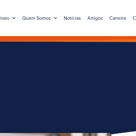
tises
Quem Somos
Notícias
Artigos
Carreira
C