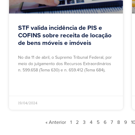
STF valida incidência de PIS e
COFINS sobre receita de locação
de bens móveis e imóveis
No dia 11 de abril, o Supremo Tribunal Federal, por
meio do julgamento dos Recursos Extraordinários
n. 599.658 (Tema 630) e n. 659.412 (Tema 684),
19/04/2024
« Anterior
1
2
3
4
5
6
7
8
9
1