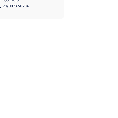
São Paulo
(11) 98732-0294