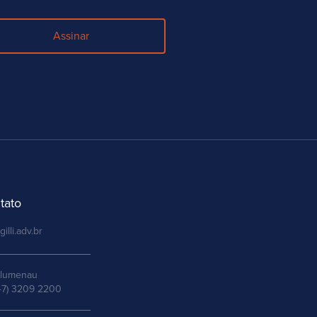
Assinar
tato
gilli.adv.br
lumenau
47) 3209 2200