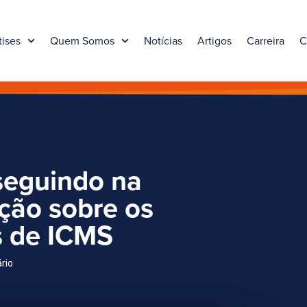
tises
Quem Somos
Notícias
Artigos
Carreira
C
nseguindo na
ação sobre os
s de ICMS
ário