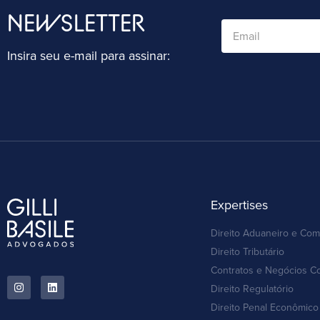
NEWSLETTER
Insira seu e-mail para assinar:
Expertises
Direito Aduaneiro e Com
Direito Tributário
Contratos e Negócios C
Direito Regulatório
Direito Penal Econômico 