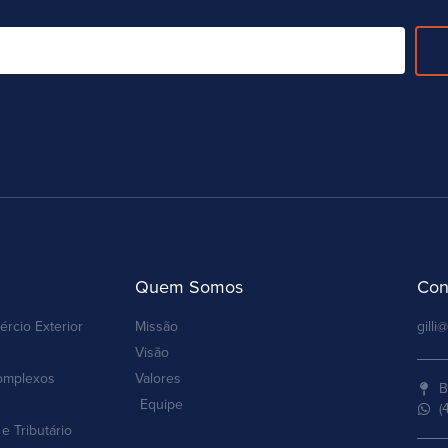
Quem Somos
Con
ércio Exterior
Missão
gilli@
Visão
omplexos
Valores
B
Equipe
(
e Tributário