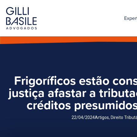
Exper
Frigoríficos estão co
justiça afastar a tribut
créditos presumido
22/04/2024
Artigos
,
Direito Tribut