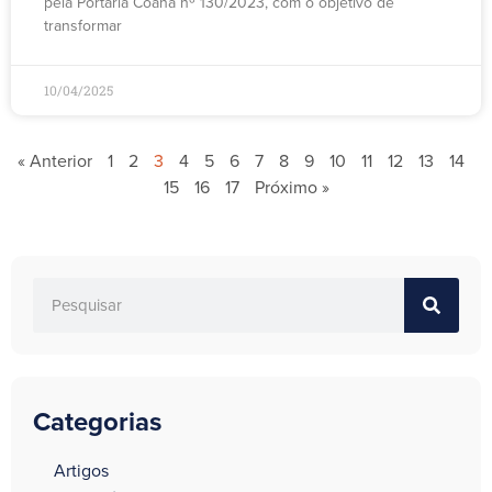
pela Portaria Coana nº 130/2023, com o objetivo de
transformar
10/04/2025
« Anterior
1
2
3
4
5
6
7
8
9
10
11
12
13
14
15
16
17
Próximo »
Categorias
a
Artigos