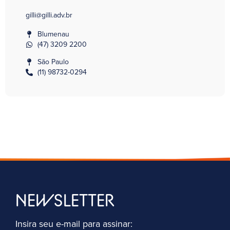
gilli@gilli.adv.br
Blumenau
(47) 3209 2200
São Paulo
(11) 98732-0294
NEWSLETTER
Insira seu e-mail para assinar: