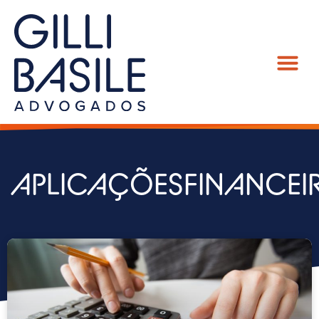
APLICAÇÕESFINANCEI