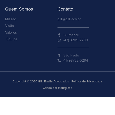
Quem Somos
Contato
Missão
gilli@gilli.adv.br
Visão
Valores
Blumenau
Equipe
(47) 3209 2200
São Paulo
(11) 98732-0294
Copyright © 2020 Gilli Basile Advogados | Política de Privacidade
Criado por Hourglass