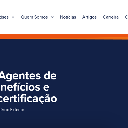
tises
Quem Somos
Notícias
Artigos
Carreira
C
Agentes de
nefícios e
certificação
ércio Exterior