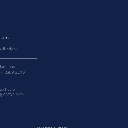
tato
gilli.adv.br
lumenau
47) 3209 2200
ão Paulo
11) 98732-0294
Criado por Hourglass