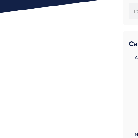
Ca
a
A
N