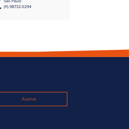
São Paulo
(11) 98732-0294
Assinar