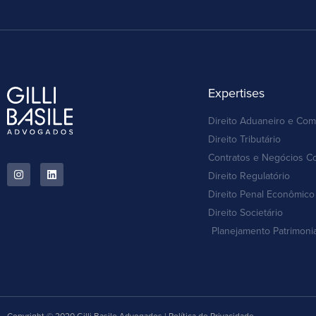
Expertises
Direito Aduaneiro e Com
Direito Tributário
Contratos e Negócios C
Direito Regulatório
Direito Penal Econômico 
Direito Societário
Planejamento Patrimoni
Copyright © 2020 Gilli Basile Advogados | Política de Privacidade