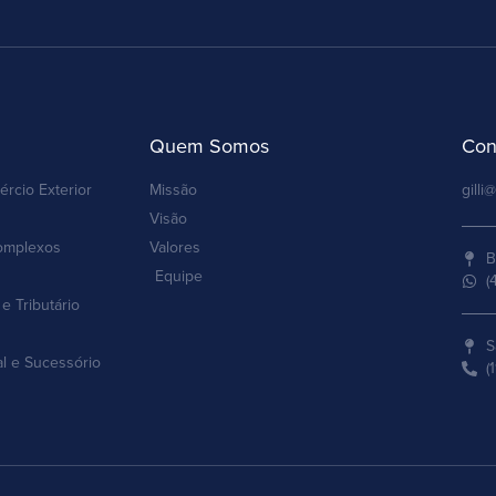
Quem Somos
Con
ércio Exterior
Missão
gilli@
Visão
omplexos
Valores
B
Equipe
(
e Tributário
S
al e Sucessório
(