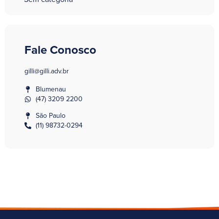
Fale Conosco
gilli@gilli.adv.br
Blumenau
(47) 3209 2200
São Paulo
(11) 98732-0294