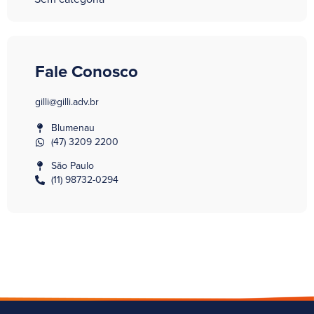
Fale Conosco
gilli@gilli.adv.br
Blumenau
(47) 3209 2200
São Paulo
(11) 98732-0294