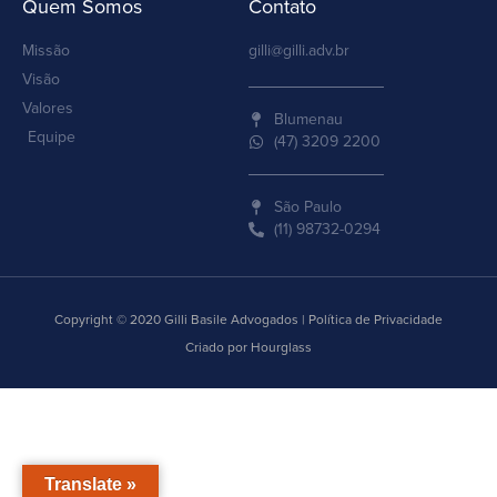
Quem Somos
Contato
Missão
gilli@gilli.adv.br
Visão
Valores
Blumenau
Equipe
(47) 3209 2200
São Paulo
(11) 98732-0294
Copyright © 2020 Gilli Basile Advogados | Política de Privacidade
Criado por Hourglass
Translate »