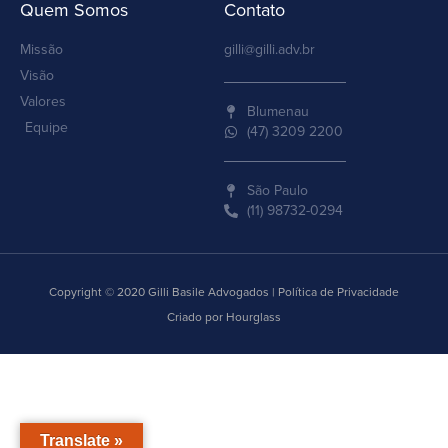
Quem Somos
Contato
Missão
gilli@gilli.adv.br
Visão
Valores
Blumenau
Equipe
(47) 3209 2200
São Paulo
(11) 98732-0294
Copyright © 2020 Gilli Basile Advogados | Política de Privacidade
Criado por Hourglass
Translate »