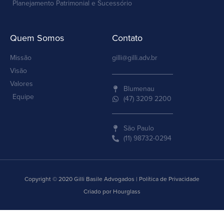
Planejamento Patrimonial e Sucessório
Quem Somos
Contato
Missão
gilli@gilli.adv.br
Visão
Valores
Blumenau
Equipe
(47) 3209 2200
São Paulo
(11) 98732-0294
Copyright © 2020 Gilli Basile Advogados | Política de Privacidade
Criado por Hourglass