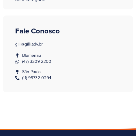
Fale Conosco
gilli@gilli.adv.br
Blumenau
(47) 3209 2200
São Paulo
(11) 98732-0294