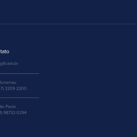
tato
gilli.adv.br
lumenau
47) 3209 2200
ão Paulo
11) 98732-0294