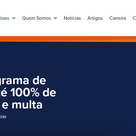
tises
Quem Somos
Notícias
Artigos
Carreira
C
grama de
té 100% de
 e multa
cias