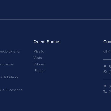
Quem Somos
Con
ércio Exterior
Missão
gilli@
Visão
omplexos
Valores
B
Equipe
(
e Tributário
S
al e Sucessório
(