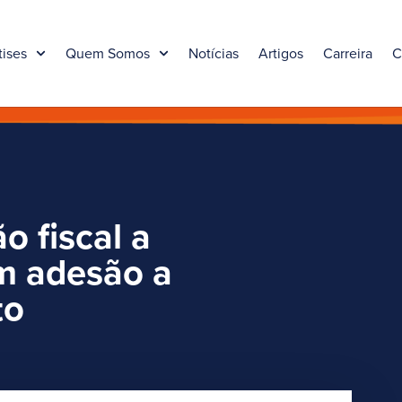
tises
Quem Somos
Notícias
Artigos
Carreira
C
ão fiscal a
m adesão a
to