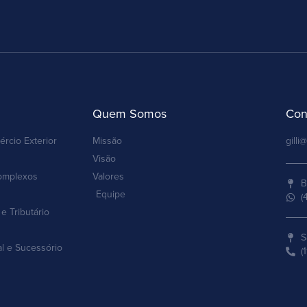
Quem Somos
Con
ércio Exterior
Missão
gilli@
Visão
omplexos
Valores
B
Equipe
(
e Tributário
S
al e Sucessório
(