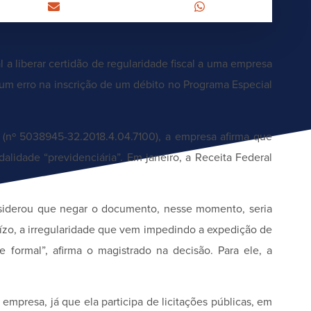
 a liberar certidão de regularidade fiscal a uma empresa
 um erro na inscrição de um débito no Programa Especial
 (nº 5038945-32.2018.4.04.7100), a empresa afirma que
alidade “previdenciária”. Em janeiro, a Receita Federal
considerou que negar o documento, nesse momento, seria
ízo, a irregularidade que vem impedindo a expedição de
 formal”, afirma o magistrado na decisão. Para ele, a
à empresa, já que ela participa de licitações públicas, em