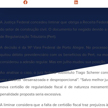
A Justiça Federal concedeu liminar que obriga a Receita Federal
do setor de construção civil. O documento foi negado devido a
de Regularização Tributária (Pert).
A decisão é da 14ª Vara Federal de Porto Alegre. No processo
quitou débito previdenciário com os benefícios do Pert, na mod
considerou a adesão regular. Mas em julho mudou sua posição.
Ao analisar o caso, o juiz federal substituto Tiago Scherer 
uma medida “desarrazoada e desproporcional”. “Salvo melhor ju
nova certidão de regularidade fiscal é de natureza meramente
penalidade proposta seria excessiva.
A liminar considera que a falta de certidão fiscal traz prejuízos 