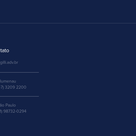
tato
gilli.adv.br
lumenau
47) 3209 2200
ão Paulo
11) 98732-0294