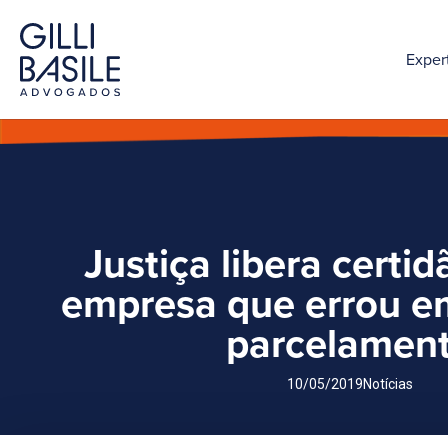
Exper
Justiça libera certid
empresa que errou e
parcelamen
10/05/2019
Notícias