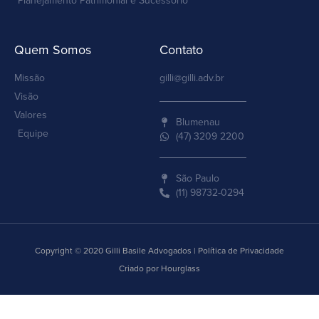
Planejamento Patrimonial e Sucessório
Quem Somos
Contato
Missão
gilli@gilli.adv.br
Visão
Valores
Blumenau
Equipe
(47) 3209 2200
São Paulo
(11) 98732-0294
Copyright © 2020 Gilli Basile Advogados | Política de Privacidade
Criado por Hourglass