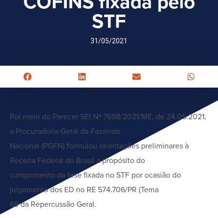
COFINS fixada pelo
STF
31/05/2021
Por meio do Parecer SEI Nº 7698/2021/ME, de 24.05.2021,
a Procuradoria Geral da Fazenda
Nacional (PGFN) formulou orientações preliminares à
Receita Federal do Brasil a propósito do
cumprimento da tese fixada no STF por ocasião do
julgamento dos ED no RE 574.706/PR (Tema
69 da Repercussão Geral.