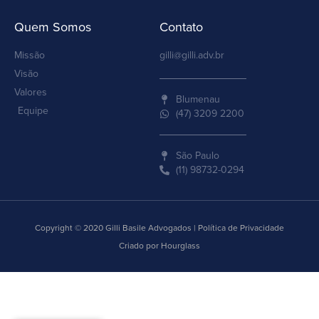
Quem Somos
Contato
Missão
gilli@gilli.adv.br
Visão
Valores
Blumenau
Equipe
(47) 3209 2200
São Paulo
(11) 98732-0294
Copyright © 2020 Gilli Basile Advogados | Política de Privacidade
Criado por Hourglass