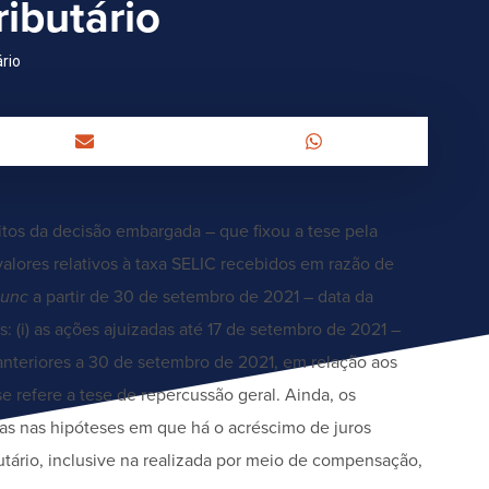
ributário
ário
tos da decisão embargada – que fixou a tese pela
valores relativos à taxa SELIC recebidos em razão de
nunc
a partir de 30 de setembro de 2021 – data da
: (i) as ações ajuizadas até 17 de setembro de 2021 –
s anteriores a 30 de setembro de 2021, em relação aos
 refere a tese de repercussão geral. Ainda, os
as nas hipóteses em que há o acréscimo de juros
butário, inclusive na realizada por meio de compensação,