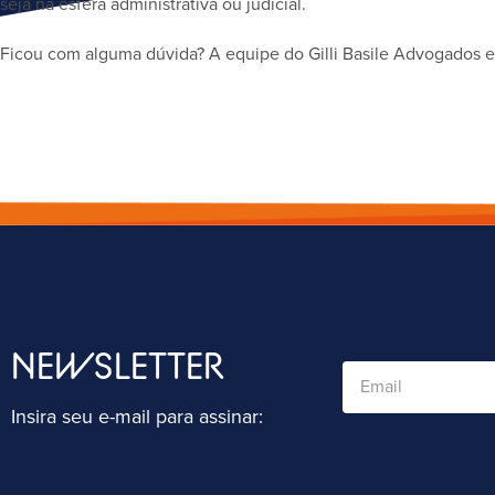
seja na esfera administrativa ou judicial.
Ficou com alguma dúvida? A equipe do Gilli Basile Advogados es
NEWSLETTER
Insira seu e-mail para assinar: