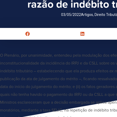
razão de indébito t
03/05/2022
Artigos
,
Direito Tribut
O Plenário, por unanimidade, entendeu pela modulação dos efei
inconstitucionalidade da incidência do IRPJ e da CSLL sobre os 
indébito tributário – estabelecendo que ela produza efeitos
ex 
publicação da ata de julgamento do mérito –, ficando ressalvados
data do início do julgamento do mérito; e (ii) os fatos geradore
quais não tenha havido o pagamento do IRPJ ou da CSLL a que se
Ministros esclareceram que a decisão embargada se aplica apen
moratórios, mediante a taxa SELIC, na repetição de indébito tri