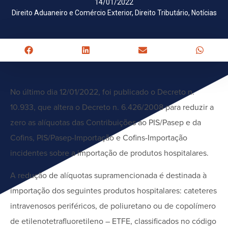
14/01/2022
Direito Aduaneiro e Comércio Exterior
,
Direito Tributário
,
Notícias
No último dia 12/01/2022, foi publicado o Decreto n.
10.933, que altera o Decreto n. 6.426/2008 para reduzir a
zero as alíquotas das Contribuições ao PIS/Pasep e da
Cofins, PIS/Pasep-Importação e Cofins-Importação
incidentes sobre a importação de produtos hospitalares.
A redução de alíquotas supramencionada é destinada à
importação dos seguintes produtos hospitalares: cateteres
intravenosos periféricos, de poliuretano ou de copolímero
de etilenotetrafluoretileno – ETFE, classificados no código