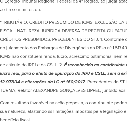
O Egrégio Tribunal Regional Federal da 4ª Região, ao julgar ação
assim se manifestou:
“TRIBUTÁRIO. CRÉDITO PRESUMIDO DE ICMS. EXCLUSÃO DA B
FISCAL. NATUREZA JURÍDICA DIVERSA DE RECEITA OU FAT
CRÉDITOS PRESUMIDOS. PRECEDENTES DO STJ. 1. Conforme o ent
no julgamento dos Embargos de Divergência no REsp nº 1.517.492
ICMS não constituem renda, lucro, acréscimo patrimonial nem re
de cálculo do IRPJ e da CSLL. 2.
É reconhecido ao contribuinte 
lucro real, para o efeito de apuração do IRPJ e CSLL, sem a exi
12.973/14 e alterações da LC nº 160/2017
. Precedentes do S
TURMA, Relator ALEXANDRE GONÇALVES LIPPEL, juntado aos a
Com resultado favorável na ação proposta, o contribuinte poder
sua natureza, afastando as limitações impostas pela legislação 
benefício fiscal.