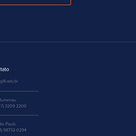
tato
gilli.adv.br
lumenau
47) 3209 2200
ão Paulo
11) 98732-0294