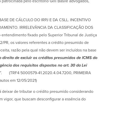
 patrocinada pelo escritório Gilli Basile advogados,
ASE DE CÁLCULO DO IRPJ E DA CSLL. INCENTIVO
URAMENTO. IRRELEVÂNCIA DA CLASSIFICAÇÃO DOS
endimento fixado pelo Superior Tribunal de Justiça
/PR, os valores referentes a crédito presumido de
ceita, razão pela qual não devem ser incluídos na base
o direito de excluir os créditos presumidos de ICMS do
gência dos requisitos dispostos no art. 30 da Lei
TJ”. (TRF4 5000579-41.2020.4.04.7200, PRIMEIRA
utos em 12/05/2021)
á deixar de tributar o crédito presumido considerando
em vigor, que buscam desconfigurar a essência do