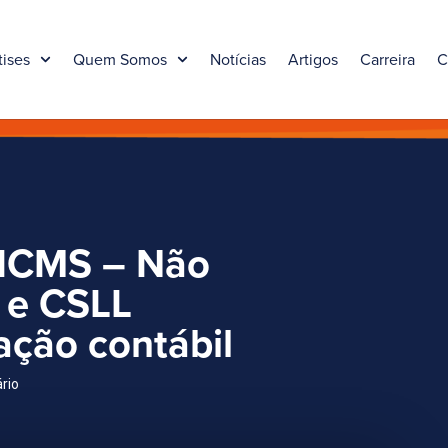
tises
Quem Somos
Notícias
Artigos
Carreira
C
 ICMS – Não
J e CSLL
cação contábil
ário