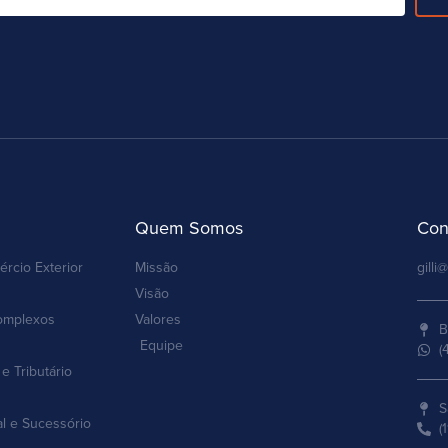
Quem Somos
Con
ércio Exterior
Missão
gilli@
Visão
omplexos
Valores
B
Equipe
(
e Tributário
S
al e Sucessório
(