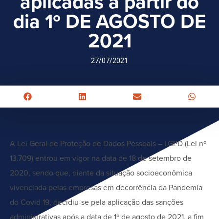
aplicadas a partir do
dia 1º DE AGOSTO DE
2021
27/07/2021
A Lei Geral de Proteção de Dados Pessoais – LGPD (Lei nº
13.709) entrou em vigor na data de 18 de setembro de
2020, sendo que, diante da situação socioeconômica
vivenciada pelas empresas em decorrência da Pandemia
do Covid 19, decidiu-se pela aplicação das sanções
administrativas após a data de 1º de agosto de 2021, a fim