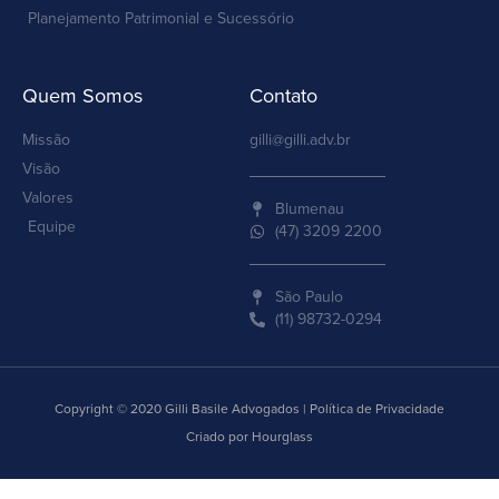
Planejamento Patrimonial e Sucessório
Quem Somos
Contato
Missão
gilli@gilli.adv.br
Visão
Valores
Blumenau
Equipe
(47) 3209 2200
São Paulo
(11) 98732-0294
Copyright © 2020 Gilli Basile Advogados | Política de Privacidade
Criado por Hourglass