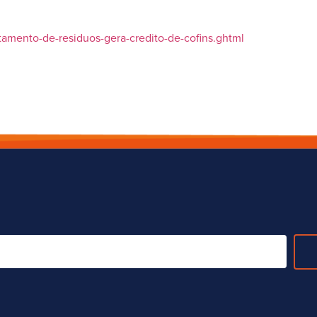
atamento-de-residuos-gera-credito-de-cofins.ghtml