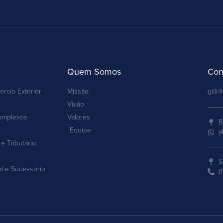
Quem Somos
Con
ércio Exterior
Missão
gilli@
Visão
omplexos
Valores
B
Equipe
(
e Tributário
S
al e Sucessório
(