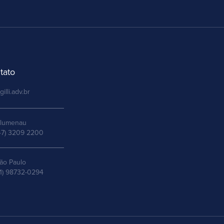
tato
gilli.adv.br
lumenau
47) 3209 2200
ão Paulo
11) 98732-0294