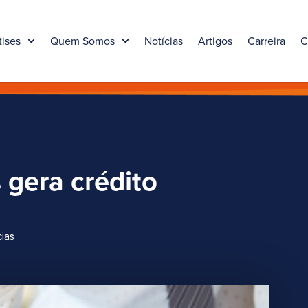
tises
Quem Somos
Notícias
Artigos
Carreira
C
 gera crédito
cias