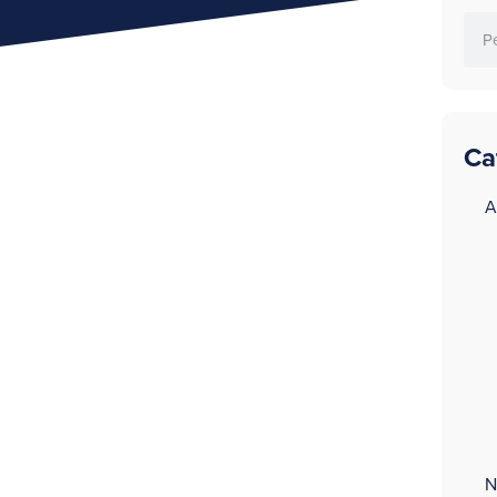
Ca
a
A
N