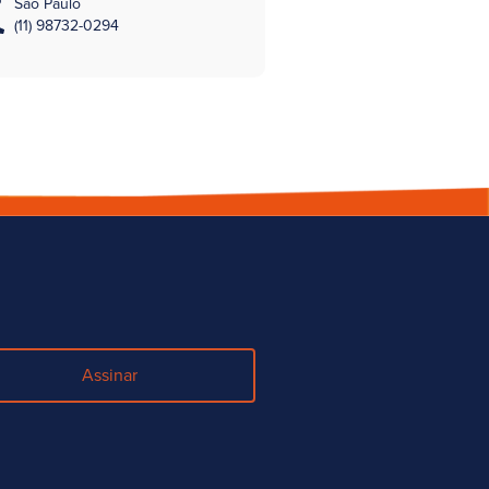
São Paulo
(11) 98732-0294
Assinar