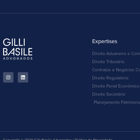
Expertises
Direito Aduaneiro e Com
Direito Tributário
Contratos e Negócios C
Direito Regulatório
Direito Penal Econômico 
Direito Societário
Planejamento Patrimoni
Copyright © 2020 Gilli Basile Advogados | Política de Privacidade