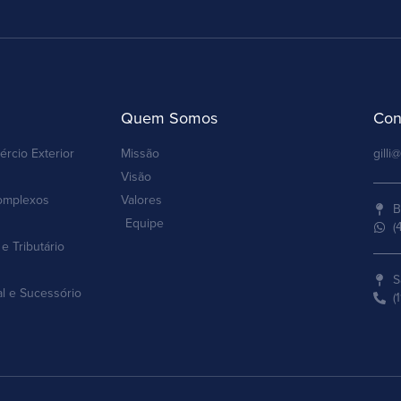
Quem Somos
Con
ércio Exterior
Missão
gilli@
Visão
omplexos
Valores
B
Equipe
(
e Tributário
S
al e Sucessório
(