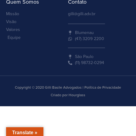
Quem Somos
Contato
Missão
gilli@gilli.adv.br
Visão
Valores
Blumenau
Equipe
(47) 3209 2200
São Paulo
(11) 98732-0294
Copyright © 2020 Gilli Basile Advogados | Política de Privacidade
Criado por Hourglass
Translate »