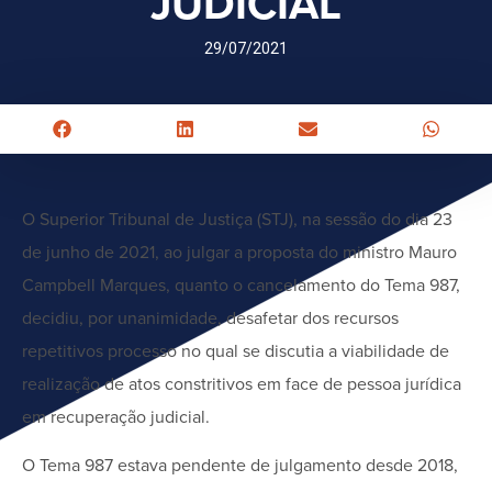
JUDICIAL
29/07/2021
O Superior Tribunal de Justiça (STJ), na sessão do dia 23
de junho de 2021, ao julgar a proposta do ministro Mauro
Campbell Marques, quanto o cancelamento do Tema 987,
decidiu, por unanimidade, desafetar dos recursos
repetitivos processo no qual se discutia a viabilidade de
realização de atos constritivos em face de pessoa jurídica
em recuperação judicial.
O Tema 987 estava pendente de julgamento desde 2018,