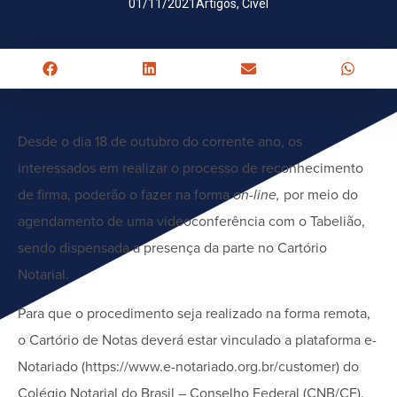
01/11/2021
Artigos
,
Cível
Desde o dia 18 de outubro do corrente ano, os
interessados em realizar o processo de reconhecimento
de firma, poderão o fazer na forma
on-line,
por meio do
agendamento de uma videoconferência com o Tabelião,
sendo dispensada a presença da parte no Cartório
Notarial.
Para que o procedimento seja realizado na forma remota,
o Cartório de Notas deverá estar vinculado a plataforma e-
Notariado (https://www.e-notariado.org.br/customer) do
Colégio Notarial do Brasil – Conselho Federal (CNB/CF).