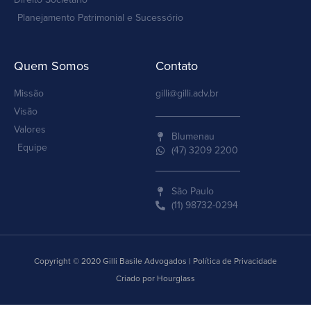
Planejamento Patrimonial e Sucessório
Quem Somos
Contato
Missão
gilli@gilli.adv.br
Visão
Valores
Blumenau
Equipe
(47) 3209 2200
São Paulo
(11) 98732-0294
Copyright © 2020 Gilli Basile Advogados | Política de Privacidade
Criado por Hourglass