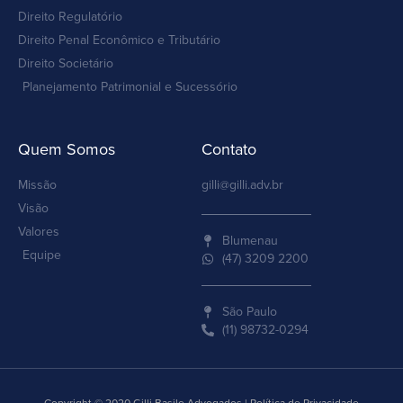
Direito Regulatório
Direito Penal Econômico e Tributário
Direito Societário
Planejamento Patrimonial e Sucessório
Quem Somos
Contato
Missão
gilli@gilli.adv.br
Visão
Valores
Blumenau
Equipe
(47) 3209 2200
São Paulo
(11) 98732-0294
Copyright © 2020 Gilli Basile Advogados | Política de Privacidade