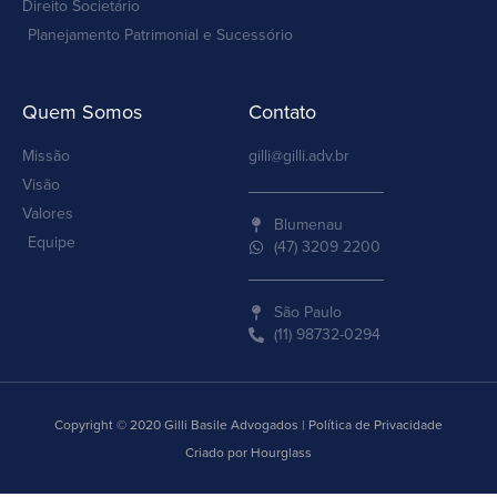
Direito Societário
Planejamento Patrimonial e Sucessório
Quem Somos
Contato
Missão
gilli@gilli.adv.br
Visão
Valores
Blumenau
Equipe
(47) 3209 2200
São Paulo
(11) 98732-0294
Copyright © 2020 Gilli Basile Advogados | Política de Privacidade
Criado por Hourglass