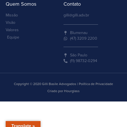
Quem Somos
Contato
Missão
gilli@gilli.adv.br
Visão
Valores
Blumenau
Equipe
(47) 3209 2200
São Paulo
(11) 98732-0294
Copyright © 2020 Gilli Basile Advogados | Política de Privacidade
Criado por Hourglass
Translate »