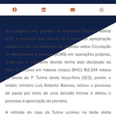
Será julgado pelo plenário do Supremo Tribunal Federal
(STF) o processo que discute se é crime de apropriação
indébita o não recolhimento do Imposto sobre Circulação
de Mercadorias e Serviços (ICMS) em operações próprias,
ainda que o montante devido tenha sido declarado ao
fisco. O recurso em habeas corpus (RHC) 163.334 estava
na pauta da 1ª Turma desta terça-feira (12/2), porém o
relator, ministro Luís Roberto Barroso, retirou o processo
de pauta por meio de uma decisão liminar e afetou o
processo à apreciação do plenário.
A retirada do caso da Turma ocorreu na tarde desta