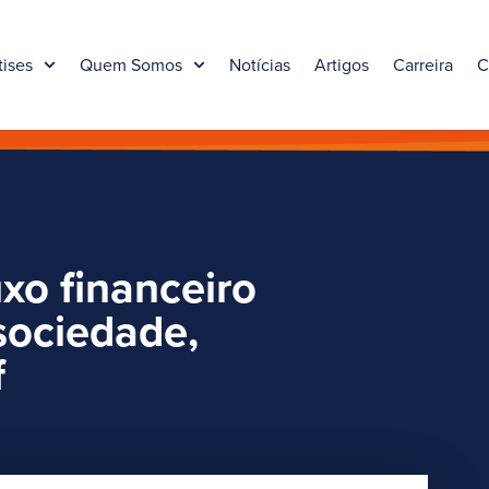
tises
Quem Somos
Notícias
Artigos
Carreira
C
uxo financeiro
sociedade,
f