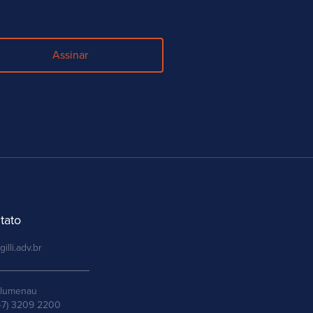
Assinar
tato
gilli.adv.br
lumenau
47) 3209 2200