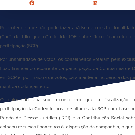
Por entender que não pode fazer análise da constitucionalidade
(Carf) decidiu que não incide IOF sobre fluxo financeiro 
participação (SCP).
Por unanimidade de votos, os conselheiros votaram pela exclu
fluxo financeiro decorrente da participação da Companhia de
em SCP e, por maioria de votos, para manter a incidência dos ju
mantida do lançamento.
O colegiado analisou recurso em que a fiscalização tr
participação da Codemig nos resultados da SCP com base no 
Renda de Pessoa Jurídica (IRPJ) e a Contribuição Social sob
colocou recursos financeiros à disposição da companhia, o qu