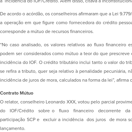
à incidência do IOF/Crédito. Além disso, citava a inconstituciona
De acordo o acórdão, os conselheiros afirmaram que a Lei 9.779/
a operação em que figure como fornecedora do crédito pessoa
corresponde a mútuo de recursos financeiros.
“No caso analisado, os valores relativos ao fluxo financeiro 
podem ser considerados como mútuo a teor do que prescreve o a
incidência do IOF. O crédito tributário inclui tanto o valor do t
se refira a tributo, quer seja relativo à penalidade pecuniária,
incidência de juros de mora, calculados na forma da lei”, afirma 
Contrato Mútuo
O relator, conselheiro Leonardo XXX, votou pelo parcial provim
do IOF/Crédito sobre o fluxo financeiro decorrente da 
participação SCP e excluir a incidência dos juros de mora so
lançamento.