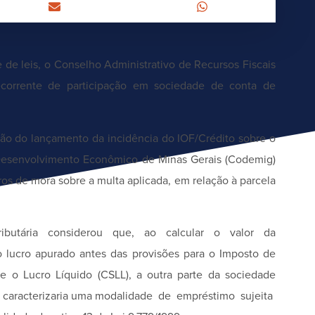
 de leis, o Conselho Administrativo de Recursos Fiscais
decorrente de participação em sociedade de conta de
são do lançamento da incidência do IOF/Crédito sobre o
 Desenvolvimento Econômico de Minas Gerais (Codemig)
ros de mora sobre a multa aplicada, em relação à parcela
ibutária considerou que, ao calcular o valor da
lucro apurado antes das provisões para o Imposto de
re o Lucro Líquido (CSLL), a outra parte da sociedade
e caracterizaria uma modalidade de empréstimo sujeita