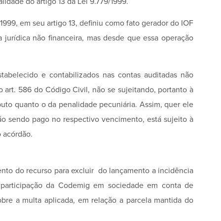
lidade do artigo 13 da Lei 9.779/1999.
1999, em seu artigo 13, definiu como fato gerador do IOF
 jurídica não financeira, mas desde que essa operação
estabelecido e contabilizados nas contas auditadas não
rt. 586 do Código Civil, não se sujeitando, portanto à
ributo quanto o da penalidade pecuniária. Assim, quer ele
 não sendo pago no respectivo vencimento, está sujeito à
o acórdão.
ento do recurso para excluir do lançamento a incidência
participação da Codemig em sociedade em conta de
bre a multa aplicada, em relação a parcela mantida do