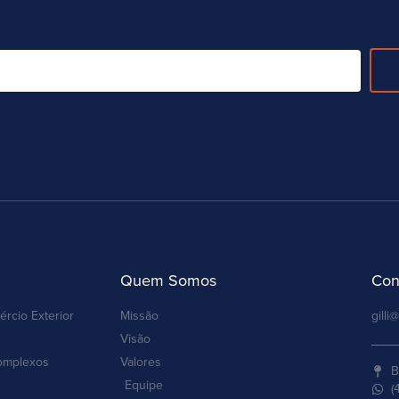
Quem Somos
Con
ércio Exterior
Missão
gilli@
Visão
omplexos
Valores
B
Equipe
(