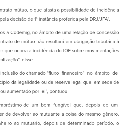
ntrato mútuo, o que afasta a possibilidade de incidência
ela decisão de 1ª instância proferida pela DRJ/JFA”.
rsos à Codemig, no âmbito de uma relação de concessão
ontrato de mútuo não resultará em obrigação tributária à
der que ocorra a incidência do IOF sobre movimentações
alização”, disse.
 a inclusão do chamado “fluxo financeiro” no âmbito de
ípio da legalidade ou da reserva legal que, em sede de
do ou aumentado por lei”, pontuou.
 o empréstimo de um bem fungível que, depois de um
r de devolver ao mutuante a coisa do mesmo gênero,
heiro ao mutuário, depois de determinado período, o