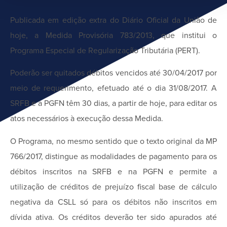
Publicada em edição extra do Diário Oficial da União de
hoje, a Medida Provisória 783/2013, que institui o
Programa Especial de Regularização Tributária (PERT).
Poderão ser quitados débitos vencidos até 30/04/2017 por
meio de requerimento, efetuado até o dia 31/08/2017. A
SRFB e a PGFN têm 30 dias, a partir de hoje, para editar os
atos necessários à execução dessa Medida.
O Programa, no mesmo sentido que o texto original da MP
766/2017, distingue as modalidades de pagamento para os
débitos inscritos na SRFB e na PGFN e permite a
utilização de créditos de prejuízo fiscal base de cálculo
negativa da CSLL só para os débitos não inscritos em
dívida ativa. Os créditos deverão ter sido apurados até