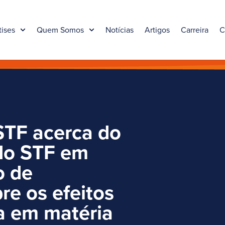
tises
Quem Somos
Notícias
Artigos
Carreira
C
STF acerca do
 do STF em
o de
re os efeitos
da em matéria