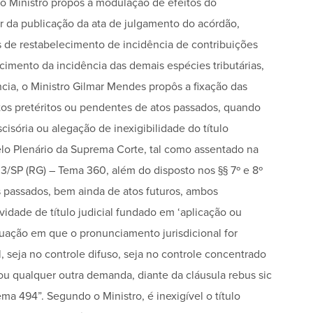
, o Ministro propôs a modulação de efeitos do
ir da publicação da ata de julgamento do acórdão,
 de restabelecimento de incidência de contribuições
cimento da incidência das demais espécies tributárias,
cia, o Ministro Gilmar Mendes propôs a fixação das
itos pretéritos ou pendentes de atos passados, quando
scisória ou alegação de inexigibilidade do título
pelo Plenário da Suprema Corte, tal como assentado na
3/SP (RG) – Tema 360, além do disposto nos §§ 7º e 8º
s passados, bem ainda de atos futuros, ambos
ividade de título judicial fundado em ‘aplicação ou
tuação em que o pronunciamento jurisdicional for
, seja no controle difuso, seja no controle concentrado
u qualquer outra demanda, diante da cláusula rebus sic
ma 494”. Segundo o Ministro, é inexigível o título