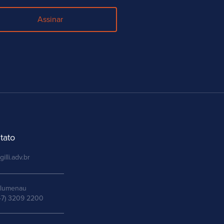
Assinar
tato
gilli.adv.br
lumenau
47) 3209 2200