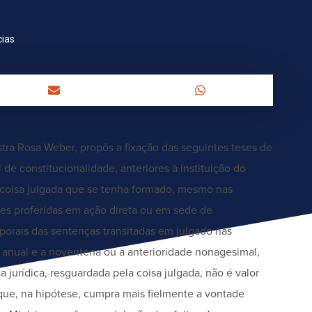
cias
tra Rosa Weber, propôs a fixação das seguintes teses de
 de constitucionalidade, anteriores à instituição do
coisa julgada que se tenha formado, mesmo nas
isões proferidas em ação direta ou em sede de
orais das sentenças transitadas em julgado nas
ade anual e a noventena ou a anterioridade nonagesimal,
 jurídica, resguardada pela coisa julgada, não é valor
o que, na hipótese, cumpra mais fielmente a vontade