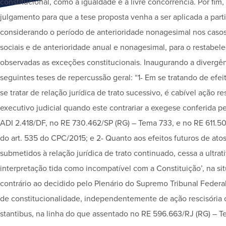
constitucional, como a igualdade e a livre concorrência. Por fim
julgamento para que a tese proposta venha a ser aplicada a part
considerando o período de anterioridade nonagesimal nos casos
sociais e de anterioridade anual e nonagesimal, para o restabele
observadas as exceções constitucionais. Inaugurando a divergên
seguintes teses de repercussão geral: “1- Em se tratando de efe
se tratar de relação jurídica de trato sucessivo, é cabível ação re
executivo judicial quando este contrariar a exegese conferida 
ADI 2.418/DF, no RE 730.462/SP (RG) – Tema 733, e no RE 611.50
do art. 535 do CPC/2015; e 2- Quanto aos efeitos futuros de ato
submetidos à relação jurídica de trato continuado, cessa a ultrat
interpretação tida como incompatível com a Constituição’, na si
contrário ao decidido pelo Plenário do Supremo Tribunal Federal
de constitucionalidade, independentemente de ação rescisória o
stantibus, na linha do que assentado no RE 596.663/RJ (RG) – Te