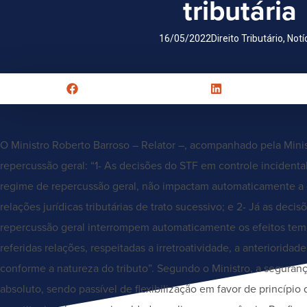
tributária
16/05/2022
Direito Tributário
,
Notí
O Ministro Roberto Barroso – Relator –, acompanhado pela Minis
repercussão geral: “1- As decisões do STF em controle incidental
regime de repercussão geral, não impactam automaticamente a 
relações jurídicas tributárias de trato sucessivo; e 2- Já as dec
repercussão geral interrompem automaticamente os efeitos temp
referidas relações, respeitadas a irretroatividade, a anteriorid
conforme a natureza do tributo”. Segundo o Ministro, a segurança
absoluto, sendo passível de flexibilização em favor de princípi