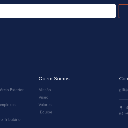
Quem Somos
Con
ércio Exterior
Missão
gilli@
Visão
omplexos
Valores
B
Equipe
(
e Tributário