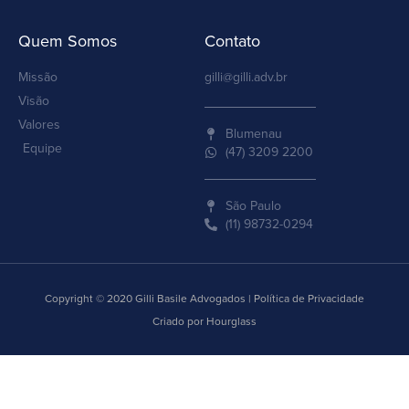
Quem Somos
Contato
Missão
gilli@gilli.adv.br
Visão
Valores
Blumenau
Equipe
(47) 3209 2200
São Paulo
(11) 98732-0294
Copyright © 2020 Gilli Basile Advogados | Política de Privacidade
Criado por Hourglass