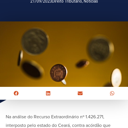
21/09/2023
Direito Tributário
,
Notícias
Na análise do Recurso Extraordinário nº 1.426.271,
interposto pelo estado do Ceará, contra acórdão que