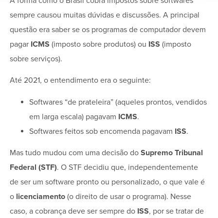
A forma como o Brasil cobra impostos sobre softwares
sempre causou muitas dúvidas e discussões. A principal
questão era saber se os programas de computador devem
pagar
ICMS
(imposto sobre produtos) ou
ISS
(imposto
sobre serviços).
Até 2021, o entendimento era o seguinte:
Softwares “de prateleira” (aqueles prontos, vendidos
em larga escala) pagavam
ICMS
.
Softwares feitos sob encomenda pagavam
ISS
.
Mas tudo mudou com uma decisão do
Supremo Tribunal
Federal (STF)
. O STF decidiu que, independentemente
de ser um software pronto ou personalizado, o que vale é
o
licenciamento
(o direito de usar o programa). Nesse
caso, a cobrança deve ser sempre do
ISS
, por se tratar de