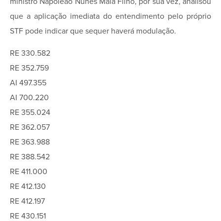
ministro Napoleão Nunes Maia Filho, por sua vez, analisou
que a aplicação imediata do entendimento pelo próprio
STF pode indicar que sequer haverá modulação.
RE 330.582
RE 352.759
AI 497.355
AI 700.220
RE 355.024
RE 362.057
RE 363.988
RE 388.542
RE 411.000
RE 412.130
RE 412.197
RE 430.151