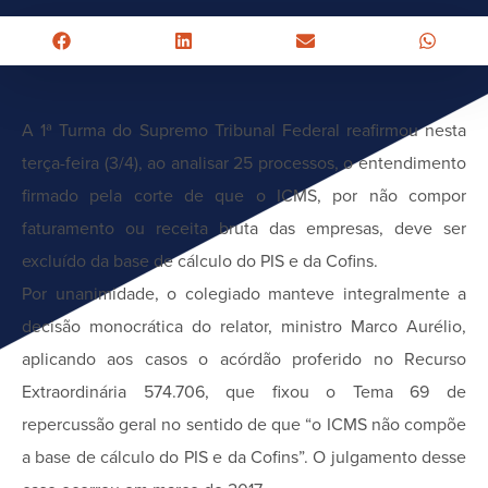
A 1ª Turma do Supremo Tribunal Federal reafirmou nesta
terça-feira (3/4), ao analisar 25 processos, o entendimento
firmado pela corte de que o ICMS, por não compor
faturamento ou receita bruta das empresas, deve ser
excluído da base de cálculo do PIS e da Cofins.
Por unanimidade, o colegiado manteve integralmente a
decisão monocrática do relator, ministro Marco Aurélio,
aplicando aos casos o acórdão proferido no Recurso
Extraordinária 574.706, que fixou o Tema 69 de
repercussão geral no sentido de que “o ICMS não compõe
a base de cálculo do PIS e da Cofins”. O julgamento desse