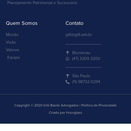
Planejamento Patrimonial e Sucessório
Quem Somos
Contato
Missão
gilli@gilli.adv.br
Visão
Valores
Blumenau
Equipe
(47) 3209 2200
São Paulo
(11) 98732-0294
Copyright © 2020 Gilli Basile Advogados | Política de Privacidade
Criado por Hourglass