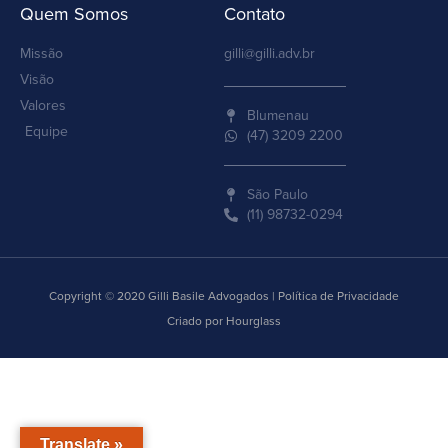
Quem Somos
Contato
Missão
gilli@gilli.adv.br
Visão
Valores
Blumenau
Equipe
(47) 3209 2200
São Paulo
(11) 98732-0294
Copyright © 2020 Gilli Basile Advogados | Política de Privacidade
Criado por Hourglass
Translate »