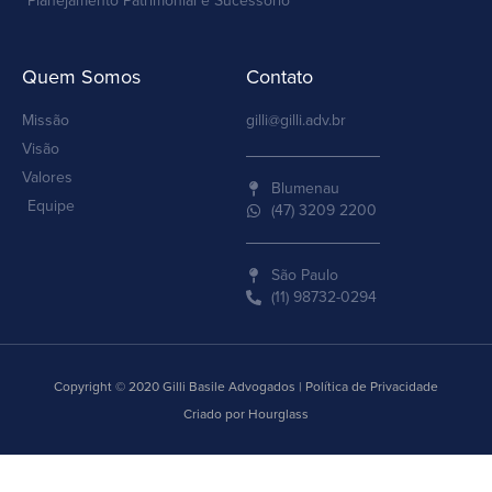
Planejamento Patrimonial e Sucessório
Quem Somos
Contato
Missão
gilli@gilli.adv.br
Visão
Valores
Blumenau
Equipe
(47) 3209 2200
São Paulo
(11) 98732-0294
Copyright © 2020 Gilli Basile Advogados | Política de Privacidade
Criado por Hourglass