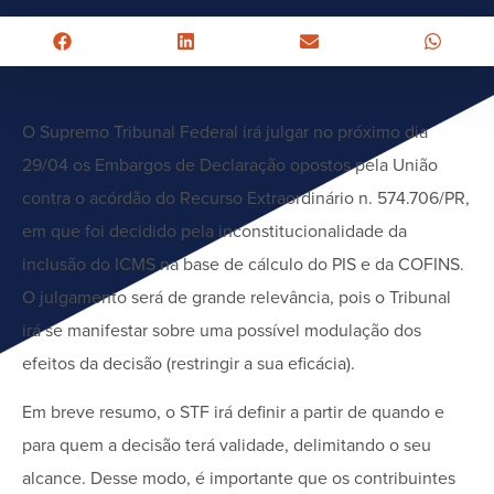
O Supremo Tribunal Federal irá julgar no próximo dia
29/04 os Embargos de Declaração opostos pela União
contra o acórdão do Recurso Extraordinário n. 574.706/PR,
em que foi decidido pela inconstitucionalidade da
inclusão do ICMS na base de cálculo do PIS e da COFINS.
O julgamento será de grande relevância, pois o Tribunal
irá se manifestar sobre uma possível modulação dos
efeitos da decisão (restringir a sua eficácia).
Em breve resumo, o STF irá definir a partir de quando e
para quem a decisão terá validade, delimitando o seu
alcance. Desse modo, é importante que os contribuintes