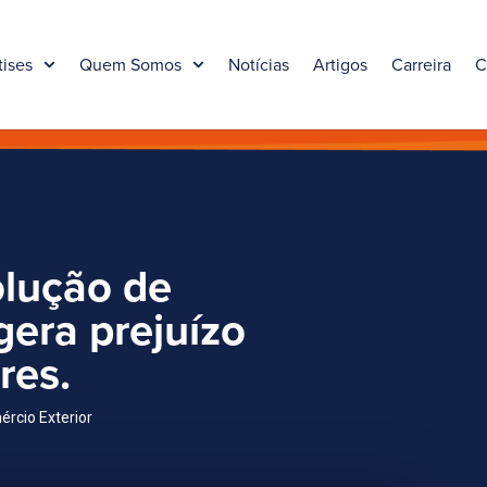
tises
Quem Somos
Notícias
Artigos
Carreira
C
olução de
gera prejuízo
res.
ércio Exterior