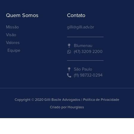
Quem Somos
Contato
Missão
gilli@gilli.adv.br
Visão
Valores
Blumenau
Equipe
(47) 3209 2200
São Paulo
(11) 98732-0294
Copyright © 2020 Gilli Basile Advogados | Política de Privacidade
Criado por Hourglass