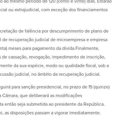
do ao mesmo período de 120 (cento e vinte) dias. Estarão
icial ou extrajudicial, com exceção dos financiamentos
ecretação de falência por descumprimento de plano de
ial de recuperação judicial de microempresa e empresa
nta) meses para pagamento da dívida.Finalmente,
os de cassação, revogação, impedimento de inscrição,
emente da sua espécie, modo ou qualidade fiscal, sob a
ussão judicial, no âmbito da recuperação judicial.
guirá para sanção presidencial, no prazo de 15 (quinze)
 à Câmara, que deliberará as modificações
ta então seja submetida ao presidente da República.
i, as disposições passam a vigorar imediatamente.