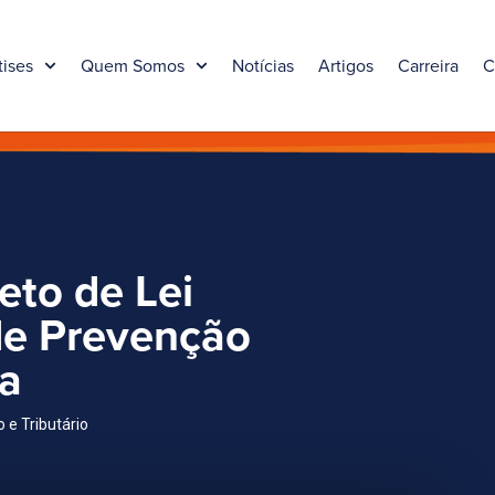
tises
Quem Somos
Notícias
Artigos
Carreira
C
eto de Lei
de Prevenção
ia
 e Tributário