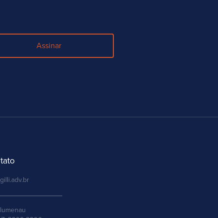
Assinar
tato
gilli.adv.br
lumenau