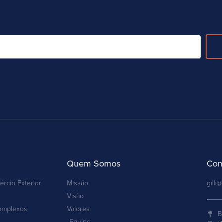
Quem Somos
Con
ércio Exterior
Missão
gilli@
Visão
omplexos
Valores
B
Equipe