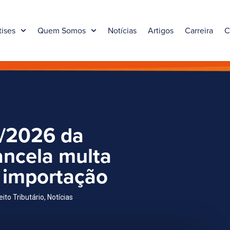
tises
Quem Somos
Notícias
Artigos
Carreira
C
7/2026 da
ancela multa
 importação
eito Tributário
,
Notícias