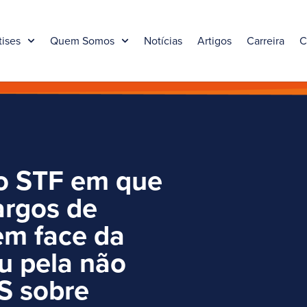
tises
Quem Somos
Notícias
Artigos
Carreira
C
o STF em que
argos de
em face da
u pela não
S sobre