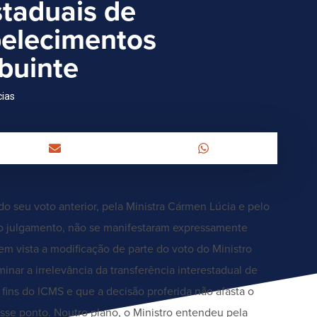
staduais de
belecimentos
buinte
cias
o seu voto anterior, pela Ministra Cármen Lúcia e pelo
do julgamento, não se manifestaram expressamente
em vista a modificação de parte do voto do Ministro
nar a irrelevância da transferência interestadual de
ins do ICMS e que a decisão proferida não afasta o
esse ponto. Noutro plano, o Ministro entendeu pela