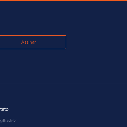
Assinar
tato
gilli.adv.br