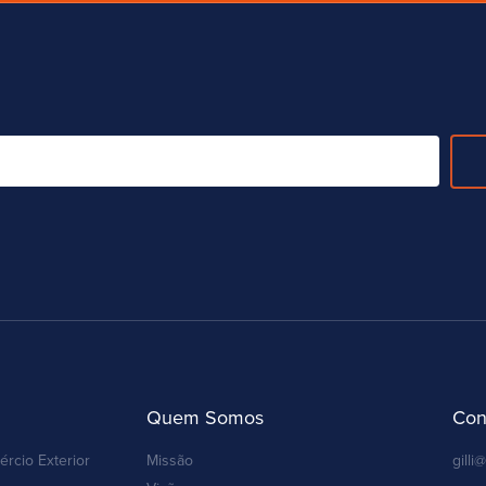
Quem Somos
Con
ércio Exterior
Missão
gilli@