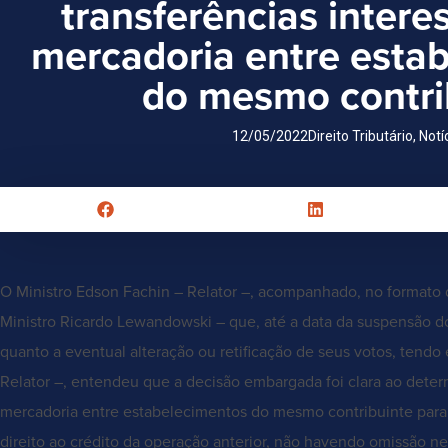
transferências intere
mercadoria entre esta
do mesmo contri
12/05/2022
Direito Tributário
,
Notí
O Ministro Edson Fachin – Relator –, acompanhado, no formato d
Ministro Ricardo Lewandowski – que, até a data da suspensão 
quanto a eventual alteração ou retificação de seus votos, tendo 
Relator –, entendeu que a decisão embargada foi clara ao determi
mercadoria entre estabelecimentos do mesmo contribuinte para f
direito ao crédito da operação anterior, não havendo omissão n