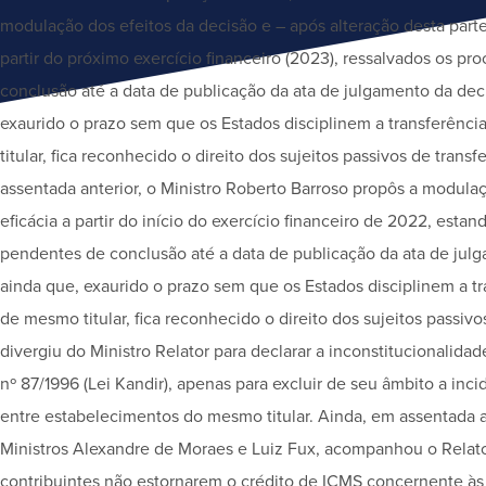
modulação dos efeitos da decisão e – após alteração desta parte
partir do próximo exercício financeiro (2023), ressalvados os pr
conclusão até a data de publicação da ata de julgamento da dec
exaurido o prazo sem que os Estados disciplinem a transferênc
titular, fica reconhecido o direito dos sujeitos passivos de trans
assentada anterior, o Ministro Roberto Barroso propôs a modula
eficácia a partir do início do exercício financeiro de 2022, estan
pendentes de conclusão até a data de publicação da ata de julg
ainda que, exaurido o prazo sem que os Estados disciplinem a t
de mesmo titular, fica reconhecido o direito dos sujeitos passivo
divergiu do Ministro Relator para declarar a inconstitucionalidade 
nº 87/1996 (Lei Kandir), apenas para excluir de seu âmbito a inc
entre estabelecimentos do mesmo titular. Ainda, em assentada an
Ministros Alexandre de Moraes e Luiz Fux, acompanhou o Relato
contribuintes não estornarem o crédito de ICMS concernente às 