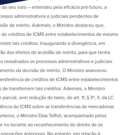
 do seu voto – entendeu pela eficácia pró-futuro, a
ocessos administrativos e judiciais pendentes de
isão de mérito. Ademais, o Ministro destacou que,
ia de créditos de ICMS entre estabelecimentos de mesmo
ferirem tais créditos. Inaugurando a divergência, em
ção dos efeitos do acórdão de mérito, para que tenha
do ressalvados os processos administrativos e judiciais
amento da decisão de mérito. O Ministro asseverou
ransferência de créditos de ICMS entre estabelecimentos
s de transferirem tais créditos. Ademais, o Ministro
parcial, sem redução do texto, do art. 11, § 3º, II, da LC
idência do ICMS sobre as transferências de mercadorias
terior, o Ministro Dias Toffoli, acompanhado pelos
r no tocante ao reconhecimento do direito de os
operações anteriores. No entanto, em relação à