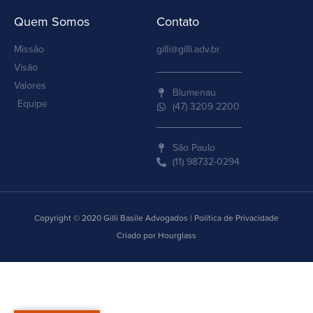
Quem Somos
Contato
Missão
gilli@gilli.adv.br
Visão
Valores
Blumenau
Equipe
(47) 3209 2200
São Paulo
(11) 98732-0294
Copyright © 2020 Gilli Basile Advogados | Política de Privacidade
Criado por Hourglass