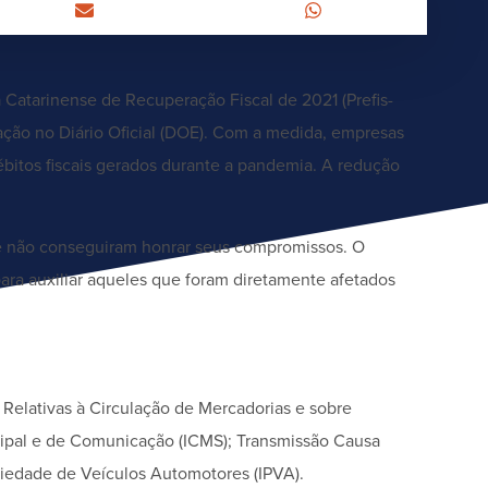
 Catarinense de Recuperação Fiscal de 2021 (Prefis-
cação no Diário Oficial (DOE). Com a medida, empresas
ébitos fiscais gerados durante a pandemia. A redução
ue não conseguiram honrar seus compromissos. O
para auxiliar aqueles que foram diretamente afetados
Relativas à Circulação de Mercadorias e sobre
icipal e de Comunicação (ICMS); Transmissão Causa
riedade de Veículos Automotores (IPVA).