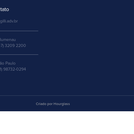
tato
gilli.adv.br
lumenau
47) 3209 2200
ão Paulo
11) 98732-0294
Criado por Hourglass