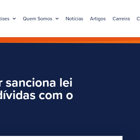
tises
Quem Somos
Notícias
Artigos
Carreira
C
 sanciona lei
dívidas com o