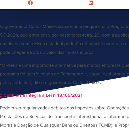
O governador Carlos Moisés sancionou a lei que cria o Programa
SC/2021), que entra em vigor nesta terça-feira, 20, com a publi
em dívida com o Fisco estadual poderão refinanciar eventuais d
pode chegar a 90% do valor das multas e juros.
“O Prefis é uma importante alternativa para muitas empresas q
programa foi aperfeiçoado no Parlamento e, agora, está pronto 
pela pandemia”, disse o governador Carlos Moisés.
:: Confira na íntegra a Lei nº18.165/2021
Podem ser regularizados débitos dos Impostos sobre Operações 
Prestações de Serviços de Transporte Interestadual e Intermun
Mortis e Doação de Quaisquer Bens ou Direitos (ITCMD); e Prop