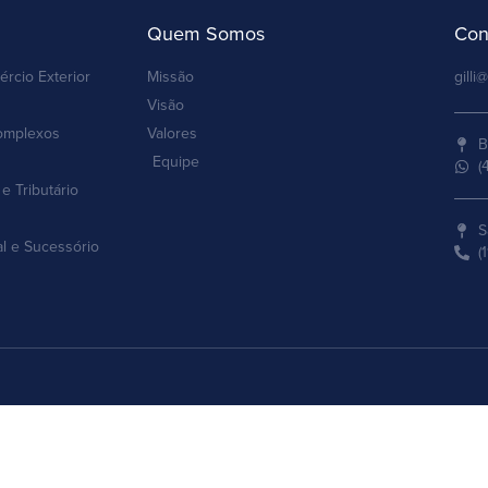
Quem Somos
Con
ércio Exterior
Missão
gilli@
Visão
omplexos
Valores
B
Equipe
(
e Tributário
S
al e Sucessório
(