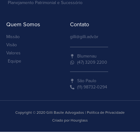
Planejamento Patrimonial e Sucessório
Quem Somos
Contato
Missão
gilli@gilli.adv.br
Visão
Valores
Blumenau
Equipe
(47) 3209 2200
São Paulo
(11) 98732-0294
Copyright © 2020 Gilli Basile Advogados | Política de Privacidade
Criado por Hourglass