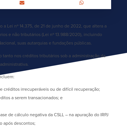
ão a Lei nº 14.375, de 21 de junho de 2022, que altera a
rios e não tributários (Lei nº 13.988/2020), incluindo
cional, suas autarquias e fundações públicas.
o tanto nos créditos tributários sob a administração da
dministrativa.
incluem:
créditos irrecuperáveis ou de difícil recuperação;
itos a serem transacionados; e
e base de cálculo negativa da CSLL – na apuração do IRPJ
o após descontos;