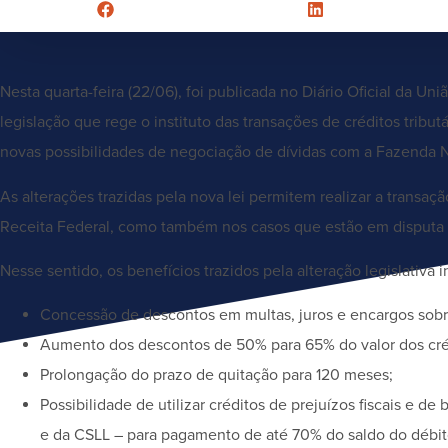
Nesta quarta-feira (22/06), foi publicada no Diário Oficial da Uni
legislação que rege o instituto das transações de créditos tributá
novas possibilidades de negociação de dívidas com a Fazenda Na
As alterações trazidas pela nova lei permitem realizar a transaçã
Receita Federal, como também nos casos que estão em disputa a
Nesse sentido, os benefícios trazidos pela alteração legislativa 
Concessão de descontos em multas, juros e encargos sobre 
Aumento dos descontos de 50% para 65% do valor dos créd
Prolongação do prazo de quitação para 120 meses;
Possibilidade de utilizar créditos de prejuízos fiscais e d
e da CSLL – para pagamento de até 70% do saldo do débit