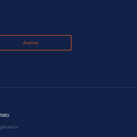
Assinar
tato
gilli.adv.br