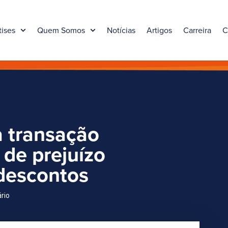
tises
Quem Somos
Notícias
Artigos
Carreira
C
a transação
 de prejuízo
 descontos
ário