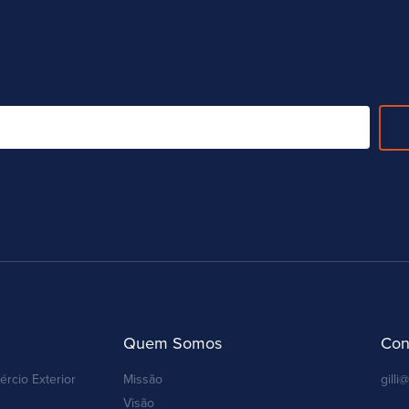
Quem Somos
Con
ércio Exterior
Missão
gilli@
Visão